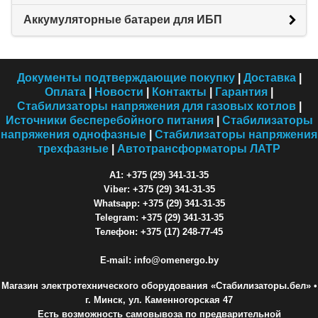
Аккумуляторные батареи для ИБП
Документы подтверждающие покупку
|
Доставка
|
Оплата
|
Новости
|
Контакты
|
Гарантия
|
Стабилизаторы напряжения для газовых котлов
|
Источники бесперебойного питания
|
Стабилизаторы
напряжения однофазные
|
Стабилизаторы напряжения
трехфазные
|
Автотрансформаторы ЛАТР
A1: +375 (29) 341-31-35
Viber: +375 (29) 341-31-35
Whatsapp: +375 (29) 341-31-35
Telegram: +375 (29) 341-31-35
Телефон: +375 (17) 248-77-45
E-mail: info@omenergo.by
Магазин электротехнического оборудования «Стабилизаторы.бел»
•
г. Минск, ул. Каменногорская 47
Есть возможность самовывоза по предварительной