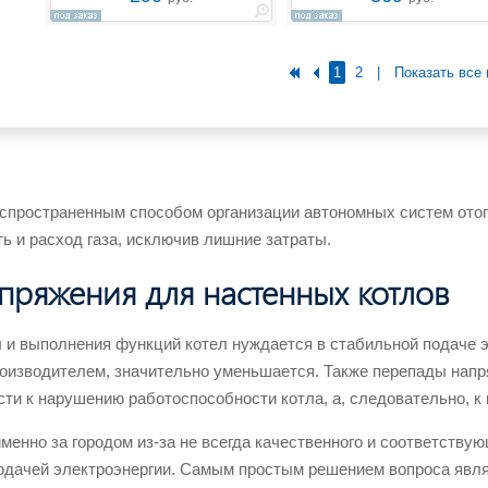
1
2
|
Показать все 
спространенным способом организации автономных систем отоп
ь и расход газа, исключив лишние затраты.
пряжения для настенных котлов
 и выполнения функций котел нуждается в стабильной подаче э
оизводителем, значительно уменьшается. Также перепады напря
сти к нарушению работоспособности котла, а, следовательно, к
менно за городом из-за не всегда качественного и соответству
подачей электроэнергии. Самым простым решением вопроса явля