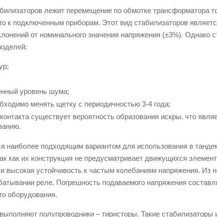
билизаторов лежит перемещение по обмотке трансформатора то
го к подключенным приборам. Этот вид стабилизаторов являет
лонений от номинального значения напряжения (±3%). Однако с
моделей:
ур;
енный уровень шума;
бходимо менять щетку с периодичностью 3-4 года;
контакта существует вероятность образования искры, что явля
ванию.
я наиболее подходящим вариантом для использования в тандем
ак как их конструкция не предусматривает движущихся элемент
и высокая устойчивость к частым колебаниям напряжения. Из 
батывании реле. Погрешность подаваемого напряжения составля
го оборудования.
 выполняют полупроводники – тиристоры. Такие стабилизаторы