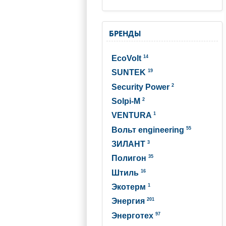
БРЕНДЫ
14
EcoVolt
19
SUNTEK
2
Security Power
2
Solpi-M
1
VENTURA
55
Вольт engineering
3
ЗИЛАНТ
35
Полигон
16
Штиль
1
Экотерм
201
Энергия
97
Энерготех