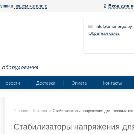
купки в
нашем каталоге
Вход для п
info@omenergo.by
Обратная связь
о оборудования
Новости
Доставка
Оплата
Контакты
»
»
Главная
Каталог
Стабилизаторы напряжения для газовых ко
Стабилизаторы напряжения для