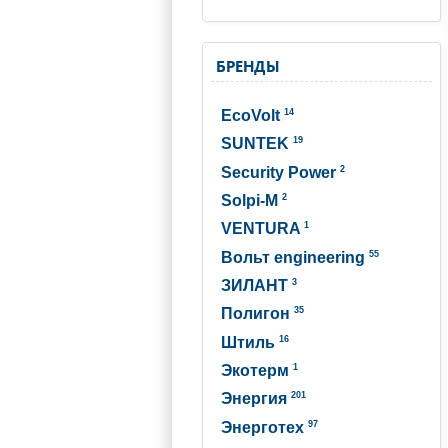
БРЕНДЫ
14
EcoVolt
19
SUNTEK
2
Security Power
2
Solpi-M
1
VENTURA
55
Вольт engineering
3
ЗИЛАНТ
35
Полигон
16
Штиль
1
Экотерм
201
Энергия
97
Энерготех