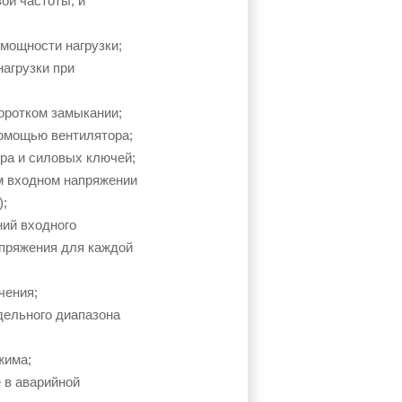
ой частоты, и
 мощности нагрузки;
нагрузки при
коротком замыкании;
помощью вентилятора;
ра и силовых ключей;
м входном напряжении
);
ний входного
апряжения для каждой
чения;
дельного диапазона
жима;
 в аварийной