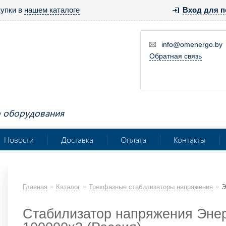
купки в
нашем каталоге
Вход для п
info@omenergo.by
Обратная связь
о оборудования
Новости
Доставка
Оплата
Контакты
»
»
»
Главная
Каталог
Трехфазные стабилизаторы напряжения
Э
Стабилизатор напряжения Энерго