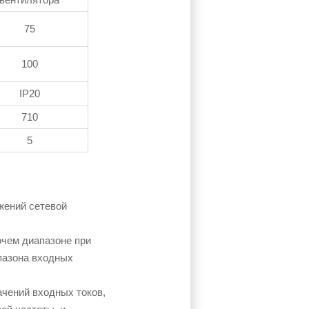
75
100
IP20
710
5
жений сетевой
очем диапазоне при
пазона входных
ачений входных токов,