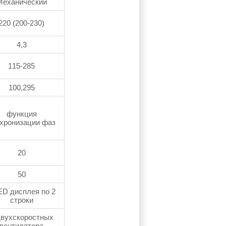
Механический
220 (200-230)
4,3
115‐285
100,295
функция
хронизации фаз
20
50
ED дисплея по 2
строки
двухскоростных
вентилятора