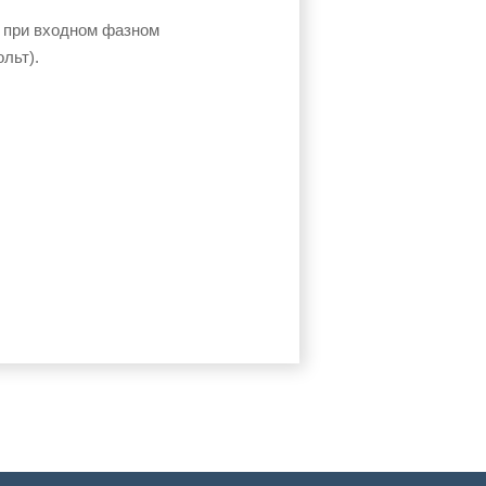
» при входном фазном
льт).