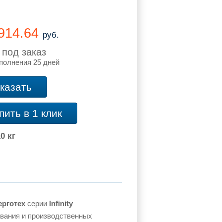
 914.64
руб.
 под заказ
полнения 25 дней
казать
пить в 1 клик
0 кг
ерготех
серии
Infinity
вания и производственных