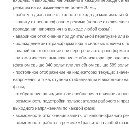
входных и выходных напряжений в каждом периоде сетев
реакцию на их изменение не более 20 мс;
- работу в диапазоне от холостого хода до максимальной
- защиту от неполнофазного режима (полное отключение 
пропадании напряжения на выходе любой фазы);
- аварийное отключение при длительной перегрузке или 
- охлаждение автотрансформатора и силовых ключей с 
- аварийное отключение при перегреве автотрансформато
- автоматическое выключение стабилизатора при опасно
(фазном свыше 340 вольт или линейном свыше 589 вольт
- постоянное отображение на индикаторах текущих значе
напряжения и тока, ступени стабилизации и выходного н
фазы;
- отображение на индикаторе сообщения о причине отклю
- возможность подстройки пользователем рабочего и пре
выходного напряжениям по каждой фазе;
- возможность отключения защиты от неполнофазного ре
- возможность работы в режиме «Транзит» на любой фазе