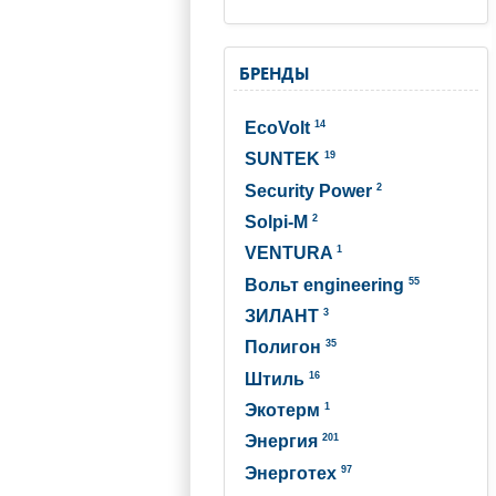
БРЕНДЫ
14
EcoVolt
19
SUNTEK
2
Security Power
2
Solpi-M
1
VENTURA
55
Вольт engineering
3
ЗИЛАНТ
35
Полигон
16
Штиль
1
Экотерм
201
Энергия
97
Энерготех