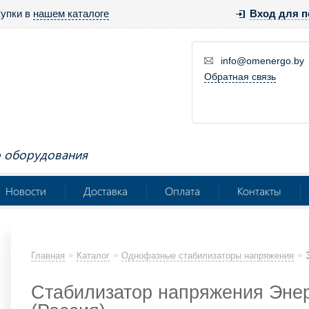
купки в
нашем каталоге
Вход для п
info@omenergo.by
Обратная связь
о оборудования
Новости
Доставка
Оплата
Контакты
»
»
»
Главная
Каталог
Однофазные стабилизаторы напряжения
Стабилизатор напряжения Энерг