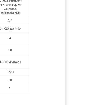
стественное +
вентилятор от
датчика
температуры
97
от -25 до +45
4
30
185×345×420
IP20
18
5