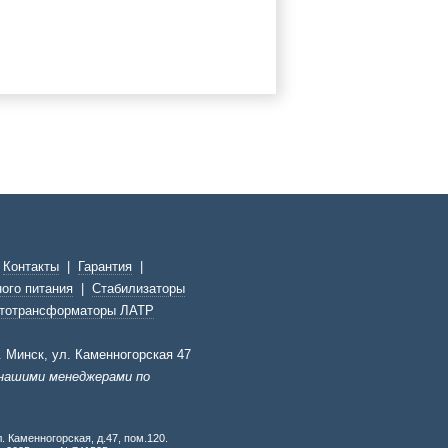
|
Контакты
|
Гарантия
|
ого питания
|
Стабилизаторы
тотрансформаторы ЛАТР
г. Минск, ул. Каменногорская 47
 нашими менеджерами по
. Каменногорская, д.47, пом.120.