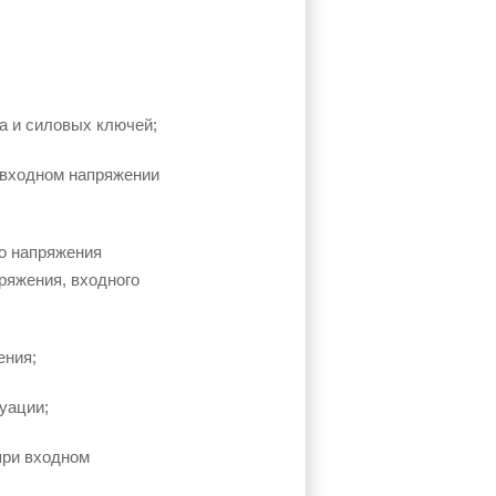
а и силовых ключей;
 входном напряжении
го напряжения
ряжения, входного
ения;
уации;
при входном