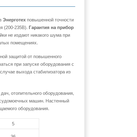
ов
Энерготех
повышенной точности
я (200-235В).
Гарантия на прибор
ки не издают никакого шума при
илых помещениях.
нной защитой от повышенного
аться при запуске оборудования с
 случае выхода стабилизатора из
 дач, отопительного оборудования,
осудомоечных машин. Настенный
щаемого оборудования.
5
36