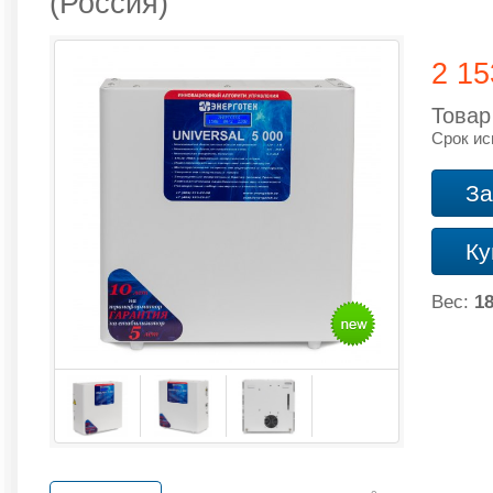
(Россия)
2 1
Товар
Срок ис
За
Ку
Вес:
18