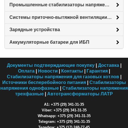
Промышленные стабилизаторы напряжения
Системы приточно-вытяжной вентиляции с рекуперацией тепловой энергии (Рекуператоры)
Зарядные устройства
Аккумуляторные батареи для ИБП
Документы подтверждающие покупку
|
Доставка
|
Оплата
|
Новости
|
Контакты
|
Гарантия
|
Стабилизаторы напряжения для газовых котлов
|
Источники бесперебойного питания
|
Стабилизаторы
напряжения однофазные
|
Стабилизаторы напряжения
трехфазные
|
Автотрансформаторы ЛАТР
A1: +375 (29) 341-31-35
Viber: +375 (29) 341-31-35
Whatsapp: +375 (29) 341-31-35
Telegram: +375 (29) 341-31-35
Телефон: +375 (17) 248-77-45