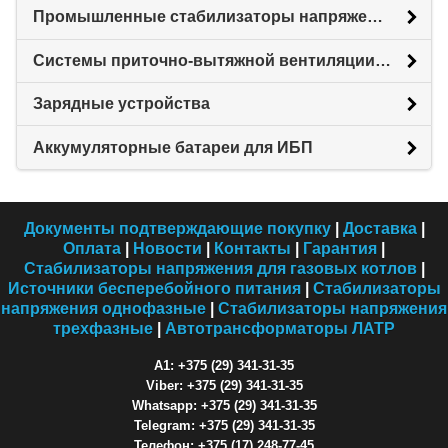
Промышленные стабилизаторы напряжения
Системы приточно-вытяжной вентиляции с рекуперацией тепловой энергии (Рекуператоры)
Зарядные устройства
Аккумуляторные батареи для ИБП
Документы подтверждающие покупку
|
Доставка
|
Оплата
|
Новости
|
Контакты
|
Гарантия
|
Стабилизаторы напряжения для газовых котлов
|
Источники бесперебойного питания
|
Стабилизаторы
напряжения однофазные
|
Стабилизаторы напряжения
трехфазные
|
Автотрансформаторы ЛАТР
A1: +375 (29) 341-31-35
Viber: +375 (29) 341-31-35
Whatsapp: +375 (29) 341-31-35
Telegram: +375 (29) 341-31-35
Телефон: +375 (17) 248-77-45