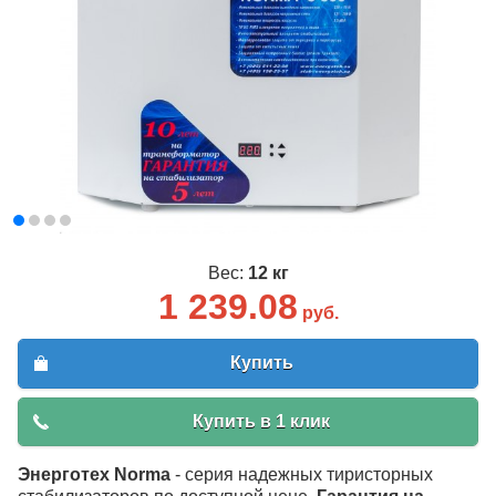
Вес:
12 кг
1 239.08
руб.
Купить
Купить в 1 клик
Энерготех Norma
- серия надежных тиристорных