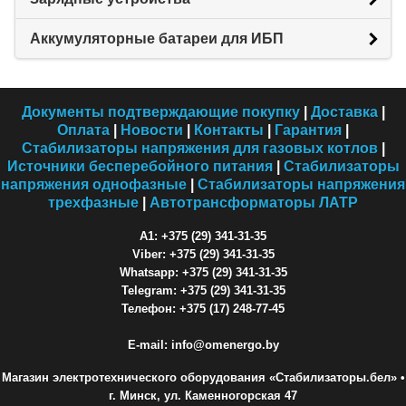
Аккумуляторные батареи для ИБП
Документы подтверждающие покупку
|
Доставка
|
Оплата
|
Новости
|
Контакты
|
Гарантия
|
Стабилизаторы напряжения для газовых котлов
|
Источники бесперебойного питания
|
Стабилизаторы
напряжения однофазные
|
Стабилизаторы напряжения
трехфазные
|
Автотрансформаторы ЛАТР
A1: +375 (29) 341-31-35
Viber: +375 (29) 341-31-35
Whatsapp: +375 (29) 341-31-35
Telegram: +375 (29) 341-31-35
Телефон: +375 (17) 248-77-45
E-mail: info@omenergo.by
Магазин электротехнического оборудования «Стабилизаторы.бел»
•
г. Минск, ул. Каменногорская 47