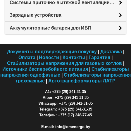
Системы приточно-вытяжной вентиляции с рекуперацией тепловой энергии (Рекуператоры)
Зарядные устройства
Аккумуляторные батареи для ИБП
Документы подтверждающие покупку
|
Доставка
|
Оплата
|
Новости
|
Контакты
|
Гарантия
|
Стабилизаторы напряжения для газовых котлов
|
Источники бесперебойного питания
|
Стабилизаторы
напряжения однофазные
|
Стабилизаторы напряжения
трехфазные
|
Автотрансформаторы ЛАТР
A1: +375 (29) 341-31-35
Viber: +375 (29) 341-31-35
Whatsapp: +375 (29) 341-31-35
Telegram: +375 (29) 341-31-35
Телефон: +375 (17) 248-77-45
E-mail: info@omenergo.by