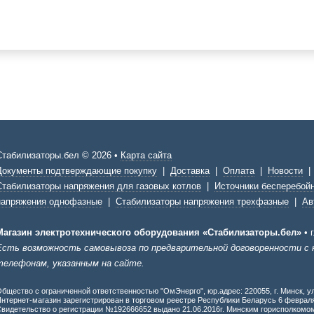
Стабилизаторы.бел © 2026 •
Карта сайта
Документы подтверждающие покупку
|
Доставка
|
Оплата
|
Новости
Стабилизаторы напряжения для газовых котлов
|
Источники бесперебойн
напряжения однофазные
|
Стабилизаторы напряжения трехфазные
|
Ав
Магазин электротехнического оборудования «Стабилизаторы.бел»
•
Есть возможность самовывоза по предварительной договоренности с
телефонам, указанным на сайте.
бщество с ограниченной ответственностью "ОмЭнерго", юр.адрес: 220055, г. Минск, ул
нтернет-магазин зарегистрирован в торговом реестре Республики Беларусь 6 февраля
видетельство о регистрации №192666652 выдано 21.06.2016г. Минским горисполкомо