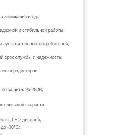
о замыкания и т.д.;
адежной и стабильной работы;
ы чувствительных потребителей;
й срок службы и надежность;
новки радиаторов.
 по защите: 95-280В;
чет высокой скорости
боты, LED-дисплей;
до -30°C;
и;