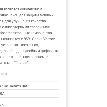
000
является обновлением
едназначен для защиты мощных
ся для улучшения качества
им с инверторными сварочными
 базе электронных компонентов
 начинается с 95В. Серия
Voltron
установки - настенная,
Модель обладает двойным цифровым
о напряжений, настраиваемой
истемой "байпас".
тики
ение параметра
 ВА
5%