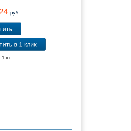
.24
руб.
пить
пить в 1 клик
.1 кг