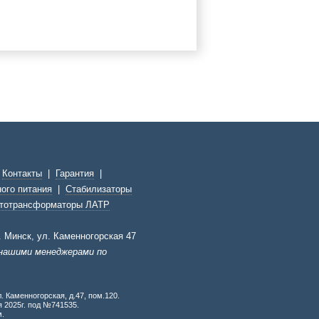
|
Контакты
|
Гарантия
|
ого питания
|
Стабилизаторы
тотрансформаторы ЛАТР
г. Минск, ул. Каменногорская 47
 нашими менеджерами по
. Каменногорская, д.47, пом.120.
 2025г. под №741535.
м.