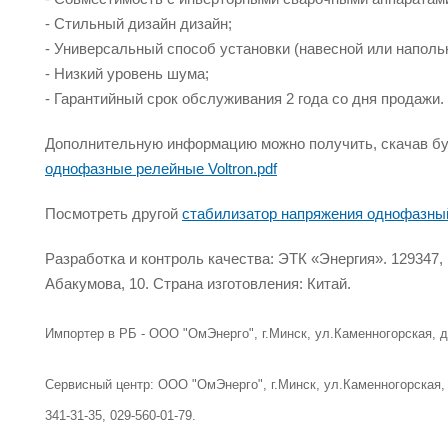
- Стильный дизайн дизайн;
- Универсальный способ установки (навесной или
наполь
- Низкий уровень шума;
- Гарантийный срок обслуживания 2 года со дня продажи.
Дополнительную информацию можно получить, скачав б
однофазные релейные Voltron.pdf
Посмотреть другой
стабилизатор напряжения однофазны
Разработка и контроль качества: ЭТК «Энергия». 129347, Р
Абакумова, 10. Страна изготовления: Китай.
Импортер в РБ - ООО "ОмЭнерго", г.Минск, ул.Каменногорская, д.
Сервисный центр: ООО "ОмЭнерго", г.Минск, ул.Каменногорская, д.
341-31-35, 029-560-01-79.