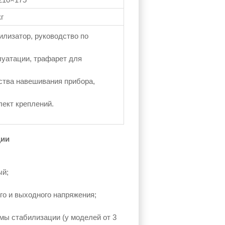
кг
илизатор, руководство по
луатации, трафарет для
ства навешивания прибора,
лект креплений.
ции
ый;
го и выходного напряжения;
емы стабилизации (у моделей от 3