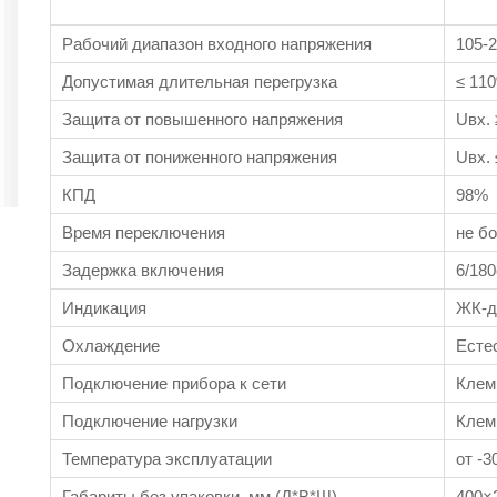
Рабочий диапазон входного напряжения
105-
Допустимая длительная перегрузка
≤
11
Защита от повышенного напряжения
Uвх. 
Защита от пониженного напряжения
Uвх. 
КПД
98%
Время переключения
не б
Задержка включения
6/180
Индикация
ЖК-д
Охлаждение
Есте
Подключение прибора к сети
Клем
Подключение нагрузки
Клем
Температура эксплуатации
от -3
Габариты без упаковки, мм (Д*В*Ш)
400×