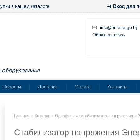
купки в
нашем каталоге
Вход для п
info@omenergo.by
Обратная связь
о оборудования
Новости
Доставка
Оплата
Контакты
»
»
»
Главная
Каталог
Однофазные стабилизаторы напряжения
Стабилизатор напряжения Энер