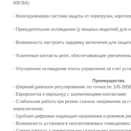
000 ВА);
- Многоуровневая система защиты от перегрузки, коротког
- Принудительное охлаждения (у мощных моделей) для н
- Возможность настроить задержку включения для защит
- Усиленные контакты реле, обеспечивающие увеличенны
- Улучшенное охлаждение платы управления за счет уста
Преимущества
- Широкий диапазон регулирования: по точности: 105-265В
- Евророзетка и еврошнур с заземляющими контактами;
- Стабильная работа при резких скачках напряжения за с
переключения;
- Удобная цифровая индикация напряжения и режимов ра
- Возможность установки в неотапливаемых помещениях: 
- Совместимость с инверторными сварочными аппаратам