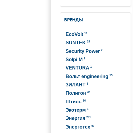
БРЕНДЫ
14
EcoVolt
19
SUNTEK
2
Security Power
2
Solpi-M
1
VENTURA
55
Вольт engineering
3
ЗИЛАНТ
35
Полигон
16
Штиль
1
Экотерм
201
Энергия
97
Энерготех