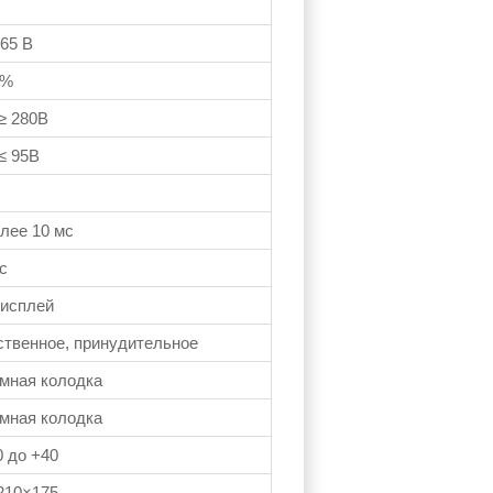
265 В
0%
≥ 280В
≤ 95В
олее 10 мс
с
исплей
ственное, принудительное
мная колодка
мная колодка
0 до +40
210×175