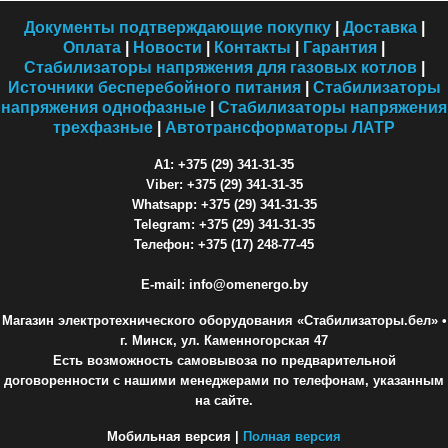
Документы подтверждающие покупку
|
Доставка
|
Оплата
|
Новости
|
Контакты
|
Гарантия
|
Стабилизаторы напряжения для газовых котлов
|
Источники бесперебойного питания
|
Стабилизаторы
напряжения однофазные
|
Стабилизаторы напряжения
трехфазные
|
Автотрансформаторы ЛАТР
A1: +375 (29) 341-31-35
Viber: +375 (29) 341-31-35
Whatsapp: +375 (29) 341-31-35
Telegram: +375 (29) 341-31-35
Телефон: +375 (17) 248-77-45
E-mail: info@omenergo.by
Магазин электротехнического оборудования «Стабилизаторы.бел»
•
г. Минск, ул. Каменногорская 47
Есть возможность самовывоза по предварительной
договоренности с нашими менеджерами по телефонам, указанным
на сайте.
Мобильная версия |
Полная версия