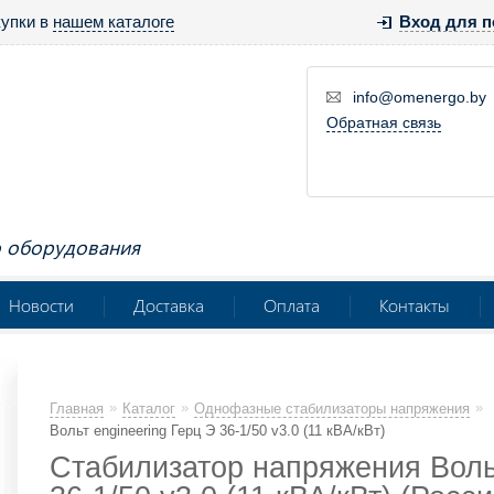
купки в
нашем каталоге
Вход для п
info@omenergo.by
Обратная связь
о оборудования
Новости
Доставка
Оплата
Контакты
»
»
»
Главная
Каталог
Однофазные стабилизаторы напряжения
Вольт engineering Герц Э 36-1/50 v3.0 (11 кВА/кВт)
Стабилизатор напряжения Вольт