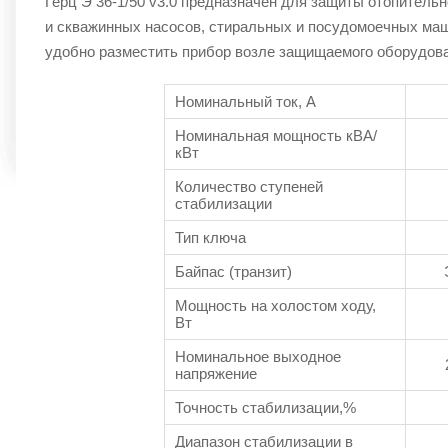
Герц Э 36-1/50 v3.0 предназначен для защиты отопитель
и скважинных насосов, стиральных и посудомоечных ма
удобно разместить прибор возле защищаемого оборудова
Номинальный ток, А
Номинальная мощность кВА/
кВт
Количество ступеней
стабилизации
Тип ключа
Байпас (транзит)
Мощность на холостом ходу,
Вт
Номинальное выходное
напряжение
Точность стабилизации,%
Диапазон стабилизации в