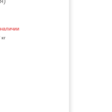
я)
 наличии
 кг