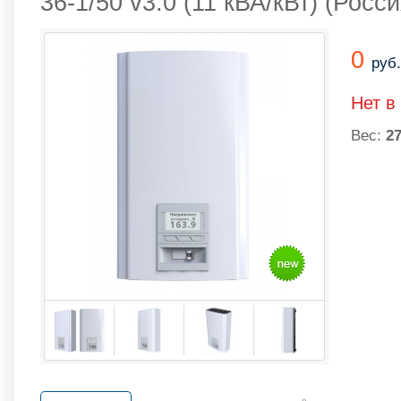
36-1/50 v3.0 (11 кВА/кВт) (Росси
0
руб.
Нет в
Вес:
27