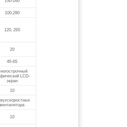
150-260
100,280
120, 265
20
45-65
ногострочный
афический LСD-
экран
10
двухскоростных
вентилятора
10