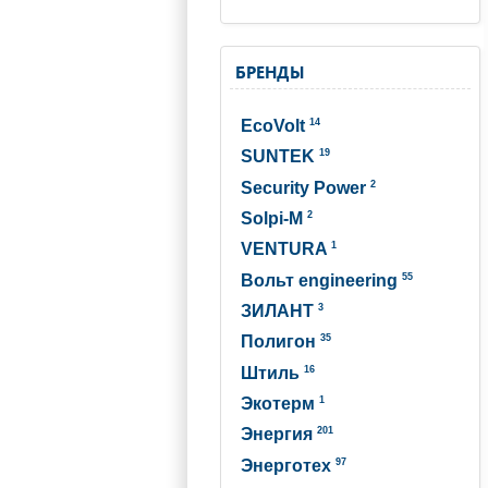
БРЕНДЫ
14
EcoVolt
19
SUNTEK
2
Security Power
2
Solpi-M
1
VENTURA
55
Вольт engineering
3
ЗИЛАНТ
35
Полигон
16
Штиль
1
Экотерм
201
Энергия
97
Энерготех