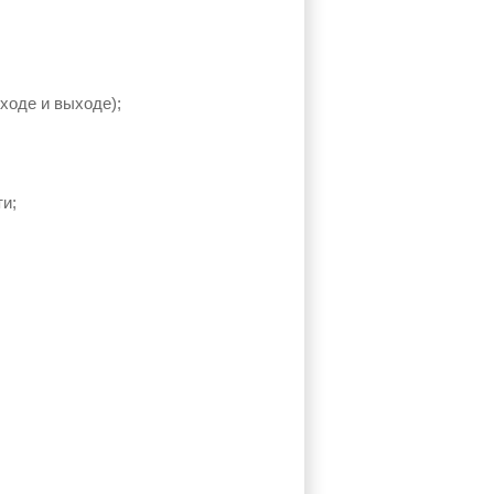
ходе и выходе);
и;