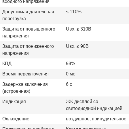
входного напряжения
Допустимая длительная
≤
110%
перегрузка
Защита от повышенного
Uвх. ≥ 310В
напряжения
Защита от пониженного
Uвх. ≤ 90В
напряжения
КПД
98%
Время переключения
0 мс
Задержка включения
6 с
(встроенная)
Индикация
ЖК-дисплей со
светодиодной индикацией
Охлаждение
воздушное, принудительное