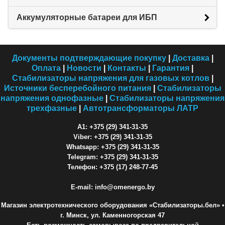
Аккумуляторные батареи для ИБП
Документы подтверждающие покупку
|
Доставка
|
Оплата
|
Новости
|
Контакты
|
Гарантия
|
Стабилизаторы напряжения для газовых котлов
|
Источники бесперебойного питания
|
Стабилизаторы
напряжения однофазные
|
Стабилизаторы напряжения
трехфазные
|
Автотрансформаторы ЛАТР
A1: +375 (29) 341-31-35
Viber: +375 (29) 341-31-35
Whatsapp: +375 (29) 341-31-35
Telegram: +375 (29) 341-31-35
Телефон: +375 (17) 248-77-45
E-mail: info@omenergo.by
Магазин электротехнического оборудования «Стабилизаторы.бел»
•
г. Минск, ул. Каменногорская 47