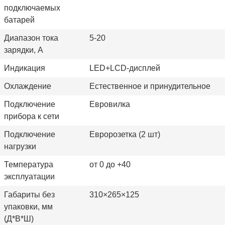
подключаемых
батарей
Диапазон тока
5-20
зарядки, А
Индикация
LED+LCD-дисплей
Охлаждение
Естественное и принудительное
Подключение
Евровилка
прибора к сети
Подключение
Евророзетка (2 шт)
нагрузки
Температура
от 0 до +40
эксплуатации
Габариты без
310×265×125
упаковки, мм
(Д*В*Ш)