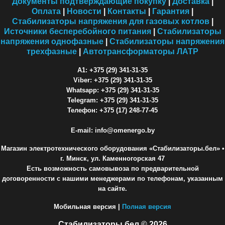
Документы подтверждающие покупку
|
Доставка
|
Оплата
|
Новости
|
Контакты
|
Гарантия
|
Стабилизаторы напряжения для газовых котлов
|
Источники бесперебойного питания
|
Стабилизаторы
напряжения однофазные
|
Стабилизаторы напряжения
трехфазные
|
Автотрансформаторы ЛАТР
A1: +375 (29) 341-31-35
Viber: +375 (29) 341-31-35
Whatsapp: +375 (29) 341-31-35
Telegram: +375 (29) 341-31-35
Телефон: +375 (17) 248-77-45
E-mail: info@omenergo.by
Магазин электротехнического оборудования «Стабилизаторы.бел»
•
г. Минск, ул. Каменногорская 47
Есть возможность самовывоза по предварительной
договоренности с нашими менеджерами по телефонам, указанным
на сайте.
Мобильная версия |
Полная версия
Стабилизаторы.бел © 2026