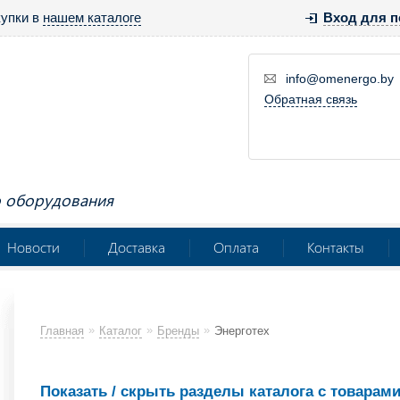
купки в
нашем каталоге
Вход для п
info@omenergo.by
Обратная связь
о оборудования
Новости
Доставка
Оплата
Контакты
»
»
»
Главная
Каталог
Бренды
Энерготех
Показать / скрыть разделы каталога с товарами