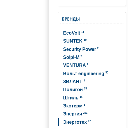
БРЕНДЫ
14
EcoVolt
19
SUNTEK
2
Security Power
2
Solpi-M
1
VENTURA
55
Вольт engineering
3
ЗИЛАНТ
35
Полигон
16
Штиль
1
Экотерм
201
Энергия
97
Энерготех