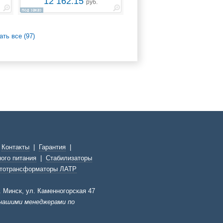
12 162.15
руб.
ать все (97)
|
Контакты
|
Гарантия
|
ого питания
|
Стабилизаторы
тотрансформаторы ЛАТР
г. Минск, ул. Каменногорская 47
 нашими менеджерами по