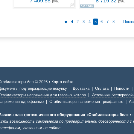
7 409.55
8 719.32
руб.
руб.
2
3
4
5
6
7
8
|
Показ
Стабилизаторы.бел © 2026 •
Карта сайта
Документы подтверждающие покупку
|
Доставка
|
Оплата
|
Новости
Стабилизаторы напряжения для газовых котлов
|
Источники бесперебойн
напряжения однофазные
|
Стабилизаторы напряжения трехфазные
|
Ав
Магазин электротехнического оборудования «Стабилизаторы.бел»
•
Есть возможность самовывоза по предварительной договоренности с
телефонам, указанным на сайте.